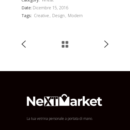
Date:
Dicembre 15, 2016
Tags:
Creative
Design
Modern
La tua vetrina personale a portata di mano.